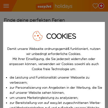
Finde deine perfekten Ferien
Ab
COOKIES
Wähle deine Flughäfen
Beginne mit der Eingabe für die automatische Vervollständigung. W
Nach
Damit unsere Webseite ordnungsgemäß funktioniert, nutzen
Reiseziele finden
wir unbedingt erforderliche Cookies.
Mit Ihrer Einwilligung, die Sie jederzeit widerrufen oder
Beginne mit der Eingabe für die automatische Vervollständigung. W
anpassen können, verwenden wir Cookies sowohl als auch
Wann
Cookie freie Technologie um:
Wähle deine Reisedaten
die Leistung und Funktionalität unserer Webseite zu
W&auml;hle ein Ab- und R&uuml;ckflugdatum aus.
Wer
verbessern;
zur Personalisierung von Angeboten in der Werbung, die Sie
auf unserer Website sehen können;
um unsere Marketingleistung zu analysieren;
Suchen
zur Bereitstellung von auf easyJet zugeschnittenen Werbe-
und Marketinginhalten auf und außerhalb unserer Website