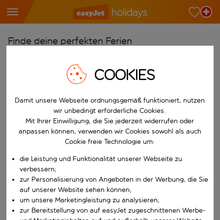
Finde deine perfekten Ferien
Ab
COOKIES
Wähle deine Flughäfen
Beginne mit der Eingabe für die automatische Vervollständigung. W
Nach
Damit unsere Webseite ordnungsgemäß funktioniert, nutzen
Reiseziele finden
wir unbedingt erforderliche Cookies.
Mit Ihrer Einwilligung, die Sie jederzeit widerrufen oder
Beginne mit der Eingabe für die automatische Vervollständigung. W
Wann
anpassen können, verwenden wir Cookies sowohl als auch
Cookie freie Technologie um:
Wähle deine Reisedaten
die Leistung und Funktionalität unserer Webseite zu
W&auml;hle ein Ab- und R&uuml;ckflugdatum aus.
Wer
verbessern;
zur Personalisierung von Angeboten in der Werbung, die Sie
auf unserer Website sehen können;
um unsere Marketingleistung zu analysieren;
Suchen
zur Bereitstellung von auf easyJet zugeschnittenen Werbe-