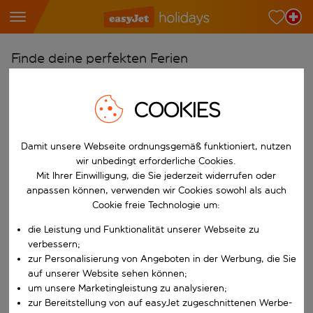
Finde deine perfekten Ferien
Ab
COOKIES
Wähle deine Flughäfen
Beginne mit der Eingabe für die automatische Vervollständigung. W
Nach
Damit unsere Webseite ordnungsgemäß funktioniert, nutzen
Reiseziele finden
wir unbedingt erforderliche Cookies.
Mit Ihrer Einwilligung, die Sie jederzeit widerrufen oder
Beginne mit der Eingabe für die automatische Vervollständigung. W
Wann
anpassen können, verwenden wir Cookies sowohl als auch
Wähle deine Reisedaten
Cookie freie Technologie um:
W&auml;hle ein Ab- und R&uuml;ckflugdatum aus.
die Leistung und Funktionalität unserer Webseite zu
Wer
verbessern;
zur Personalisierung von Angeboten in der Werbung, die Sie
auf unserer Website sehen können;
um unsere Marketingleistung zu analysieren;
Suchen
zur Bereitstellung von auf easyJet zugeschnittenen Werbe-