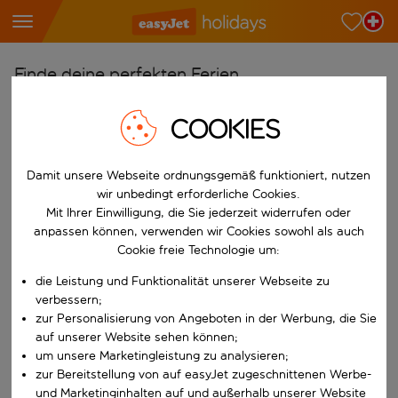
Finde deine perfekten Ferien
Ab
COOKIES
Wähle deine Flughäfen
Beginne mit der Eingabe für die automatische Vervollständigung. W
Damit unsere Webseite ordnungsgemäß funktioniert, nutzen
Nach
wir unbedingt erforderliche Cookies.
Reiseziele finden
Mit Ihrer Einwilligung, die Sie jederzeit widerrufen oder
Beginne mit der Eingabe für die automatische Vervollständigung. W
anpassen können, verwenden wir Cookies sowohl als auch
Wann
Cookie freie Technologie um:
Wähle deine Reisedaten
die Leistung und Funktionalität unserer Webseite zu
W&auml;hle ein Ab- und R&uuml;ckflugdatum aus.
Wer
verbessern;
zur Personalisierung von Angeboten in der Werbung, die Sie
auf unserer Website sehen können;
um unsere Marketingleistung zu analysieren;
zur Bereitstellung von auf easyJet zugeschnittenen Werbe-
Suchen
und Marketinginhalten auf und außerhalb unserer Website