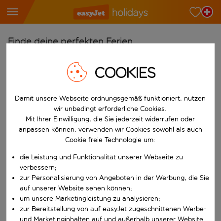
Finde deine perfekten Ferien
Ab
COOKIES
Wähle deine Flughäfen
Beginne mit der Eingabe für die automatische Vervollständigung. W
Nach
Damit unsere Webseite ordnungsgemäß funktioniert, nutzen
wir unbedingt erforderliche Cookies.
Reiseziele finden
Mit Ihrer Einwilligung, die Sie jederzeit widerrufen oder
Beginne mit der Eingabe für die automatische Vervollständigung. W
anpassen können, verwenden wir Cookies sowohl als auch
Wann
Cookie freie Technologie um:
Wähle deine Reisedaten
die Leistung und Funktionalität unserer Webseite zu
W&auml;hle ein Ab- und R&uuml;ckflugdatum aus.
Wer
verbessern;
zur Personalisierung von Angeboten in der Werbung, die Sie
auf unserer Website sehen können;
um unsere Marketingleistung zu analysieren;
zur Bereitstellung von auf easyJet zugeschnittenen Werbe-
Suchen
und Marketinginhalten auf und außerhalb unserer Website