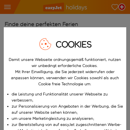
Finde deine perfekten Ferien
Ab
COOKIES
Wähle deine Flughäfen
Beginne mit der Eingabe für die automatische Vervollständigung. W
Nach
Damit unsere Webseite ordnungsgemäß funktioniert, nutzen
Reiseziele finden
wir unbedingt erforderliche Cookies.
Mit Ihrer Einwilligung, die Sie jederzeit widerrufen oder
Beginne mit der Eingabe für die automatische Vervollständigung. W
Wann
anpassen können, verwenden wir Cookies sowohl als auch
Cookie freie Technologie um:
Wähle deine Reisedaten
die Leistung und Funktionalität unserer Webseite zu
W&auml;hle ein Ab- und R&uuml;ckflugdatum aus.
Wer
verbessern;
zur Personalisierung von Angeboten in der Werbung, die Sie
auf unserer Website sehen können;
um unsere Marketingleistung zu analysieren;
Suchen
zur Bereitstellung von auf easyJet zugeschnittenen Werbe-