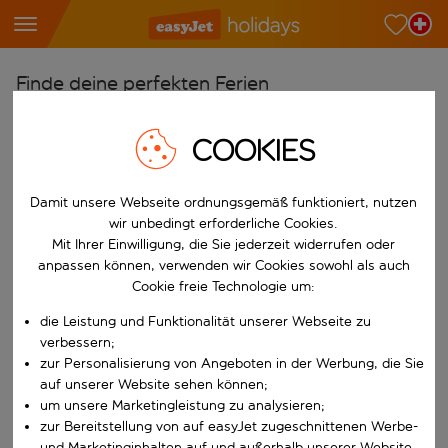
Finde deine perfekten Ferien
Ab
COOKIES
Wähle deine Flughäfen
Beginne mit der Eingabe für die automatische Vervollständigung. W
Nach
Damit unsere Webseite ordnungsgemäß funktioniert, nutzen
Reiseziele finden
wir unbedingt erforderliche Cookies.
Mit Ihrer Einwilligung, die Sie jederzeit widerrufen oder
Beginne mit der Eingabe für die automatische Vervollständigung. W
anpassen können, verwenden wir Cookies sowohl als auch
Wann
Cookie freie Technologie um:
Wähle deine Reisedaten
die Leistung und Funktionalität unserer Webseite zu
W&auml;hle ein Ab- und R&uuml;ckflugdatum aus.
Wer
verbessern;
zur Personalisierung von Angeboten in der Werbung, die Sie
auf unserer Website sehen können;
um unsere Marketingleistung zu analysieren;
Suchen
zur Bereitstellung von auf easyJet zugeschnittenen Werbe-
und Marketinginhalten auf und außerhalb unserer Website