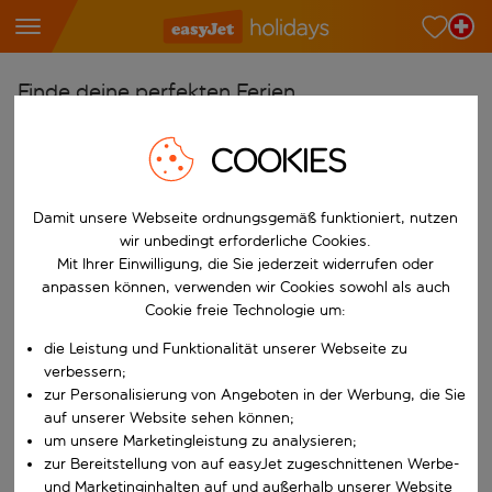
Finde deine perfekten Ferien
Ab
COOKIES
Wähle deine Flughäfen
Beginne mit der Eingabe für die automatische Vervollständigung. W
Nach
Damit unsere Webseite ordnungsgemäß funktioniert, nutzen
wir unbedingt erforderliche Cookies.
Reiseziele finden
Mit Ihrer Einwilligung, die Sie jederzeit widerrufen oder
Beginne mit der Eingabe für die automatische Vervollständigung. W
anpassen können, verwenden wir Cookies sowohl als auch
Wann
Cookie freie Technologie um:
Wähle deine Reisedaten
die Leistung und Funktionalität unserer Webseite zu
W&auml;hle ein Ab- und R&uuml;ckflugdatum aus.
Wer
verbessern;
zur Personalisierung von Angeboten in der Werbung, die Sie
auf unserer Website sehen können;
um unsere Marketingleistung zu analysieren;
zur Bereitstellung von auf easyJet zugeschnittenen Werbe-
Suchen
und Marketinginhalten auf und außerhalb unserer Website