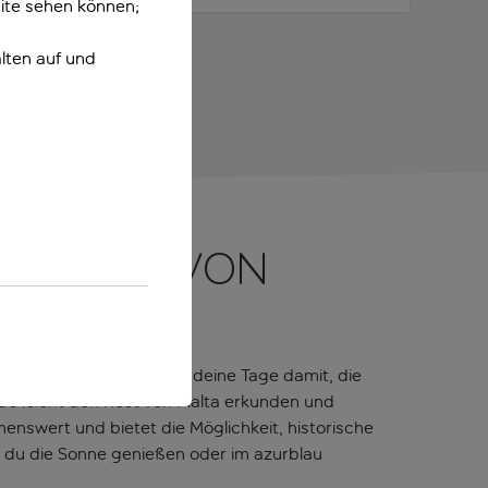
ite sehen können;
lten auf und
r Bucht von
 Geschehens. Verbringe deine Tage damit, die
du leicht den Rest von Malta erkunden und
henswert und bietet die Möglichkeit, historische
 du die Sonne genießen oder im azurblau