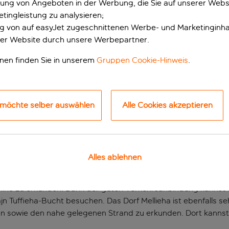
erung von Angeboten in der Werbung, die Sie auf unserer Webs
tingleistung zu analysieren;
ung von auf easyJet zugeschnittenen Werbe- und Marketinginha
er Website durch unsere Werbepartner.
onen finden Sie in unserem
Gruppen Cookie-Hinweis
.
 möchte selber auswählen
Alle Cookies akzeptieren
usgangspunkt in de
Alles ablehnen
, umgeben von malerischen Aussichten und im Mittelpunkt des
omino zu erkunden. Dank der guten Verkehrsanbindung kannst 
n Tuffieha-Bucht besuchen. Das Dorf Mellieha ist ebenfalls se
n sowie den nahe gelegenen Strand zu erkunden. Dort kannst