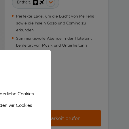
Enthält:
Perfekte Lage, um die Bucht von Mellieha
sowie die Inseln Gozo und Comino zu
erkunden
Stimmungsvolle Abende in der Hotelbar,
begleitet von Musik und Unterhaltung
derliche Cookies.
nden wir Cookies
Verfügbarkeit prüfen