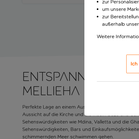
zur Personalisi
um unsere Marke
zur Bereitstell
außerhalb unser
Weitere Informati
Ich
Entspannender A
Mellieha
Perfekte Lage an einem Aussichtspunkt in Mellieha
Aussicht auf die Kirche und die Inseln Gozo und C
Sehenswürdigkeiten wie Mdina, Valletta und die Ghaj
Sehenswürdigkeiten, Bars und Einkaufsmöglichkeite
schimmernden Meer schwimmen gehen.