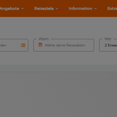
Angebote
Reiseziele
Information
Extr
Wann
Wer
nden
Wähle deine Reisedaten
llständigung. Wenn für den Herkunftsflughafen automatisch v
Eingabe für die automatische Vervollständigung. Wenn für den
W&auml;hle ein Ab- und R&uuml;ckflugdatu