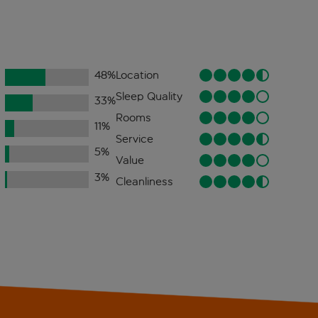
48
%
Location
Sleep Quality
33
%
Rooms
11
%
Service
5
%
Value
3
%
Cleanliness