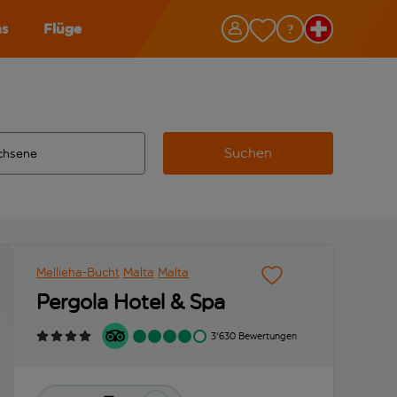
as
Flüge
Suchen
ervollständigte Ergebnisse verfügbar sind, verwende die Tabu
 Zielflughafen automatisch vervollständigte Ergebnisse verfü
m aus.
Mellieha-Bucht
Malta
Malta
Pergola Hotel & Spa
3'630 Bewertungen