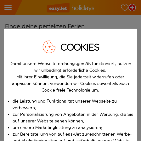
Finde deine perfekten Ferien
Ab
COOKIES
Wähle deine Flughäfen
Beginne mit der Eingabe für die automatische Vervollständigung. W
Nach
Damit unsere Webseite ordnungsgemäß funktioniert, nutzen
Reiseziele finden
wir unbedingt erforderliche Cookies.
Mit Ihrer Einwilligung, die Sie jederzeit widerrufen oder
Beginne mit der Eingabe für die automatische Vervollständigung. W
anpassen können, verwenden wir Cookies sowohl als auch
Wann
Cookie freie Technologie um:
Wähle deine Reisedaten
die Leistung und Funktionalität unserer Webseite zu
W&auml;hle ein Ab- und R&uuml;ckflugdatum aus.
Wer
verbessern;
zur Personalisierung von Angeboten in der Werbung, die Sie
auf unserer Website sehen können;
um unsere Marketingleistung zu analysieren;
Suchen
zur Bereitstellung von auf easyJet zugeschnittenen Werbe-
und Marketinginhalten auf und außerhalb unserer Website