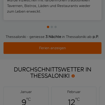
wurde inzwischen mit farbenfrohen traditionellen
Tavernen, Bistros, Läden und Restaurants wieder
zum Leben erweckt.
Thessaloniki - geniesse
3 Nächte
in Thessaloniki ab
p.P. 
Ferien anzeigen
DURCHSCHNITTSWETTER IN
THESSALONIKI
Januar
Februar
°C
°C
9
12