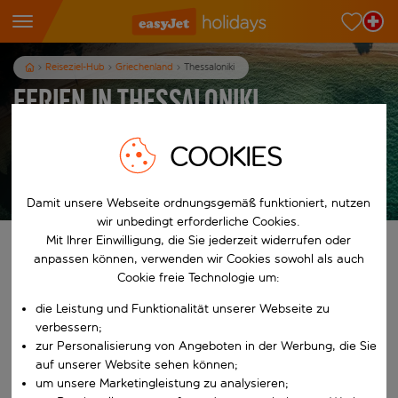
Reiseziel-Hub
Griechenland
Thessaloniki
Ferien in Thessaloniki
3
Nächte
p.P. ab
COOKIES
Ferien anzeigen
Es gelten die AGB
Damit unsere Webseite ordnungsgemäß funktioniert, nutzen
wir unbedingt erforderliche Cookies.
Mit Ihrer Einwilligung, die Sie jederzeit widerrufen oder
Finde deine perfekten Ferien
anpassen können, verwenden wir Cookies sowohl als auch
Cookie freie Technologie um:
Ab
die Leistung und Funktionalität unserer Webseite zu
verbessern;
Beginne mit der Eingabe für die automatische Vervollständigung. W
zur Personalisierung von Angeboten in der Werbung, die Sie
Nach
auf unserer Website sehen können;
um unsere Marketingleistung zu analysieren;