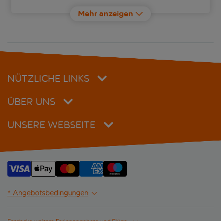
Grand Hotel Palace
Mehr anzeigen
Imperial Palace Classic Hotel Thessaloniki
Lazart Hotel
Makedonia Palace
NÜTZLICHE LINKS
ON Residence
ÜBER UNS
Pefka Hotel
UNSERE WEBSEITE
Teight Hotel
The Excelsior
The Met
* Angebotsbedingungen
Thirtynine Urban Stay