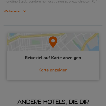
mondäne Stadt, sondern geniesst einen ausgezeichneten Ruf in
ganz Europa.
Weiterlesen
Ferien in Thessaloniki bedeutet kulturgepackte Tage und
spassgeladene Nächte. Thessaloniki befindet sich ganz im
Norden des Festlandes und war schon immer ein Schmelztiegel
europäischer und ottomanischer Kulturen. Die Auswirkungen
sieht man überall, von den Museen, über das Nachtleben bis zu
den lokalen Spezialitäten. Auch in den Strassen wird Geschichte
gemacht. Thessaloniki wird als Freiluftmuseum für byzantinische
Kunst betrachtet und ist die Heimat von sagenhaften 15 Unesco-
Weltkulturstätten.
Reiseziel auf Karte anzeigen
Es gibt dutzende zeitgenössische Museen (darunter eines für
Basketball) und das ganze Jahr über Festivals und Anlässe. Die
Karte anzeigen
Restaurants sind lebhaft und innovativ und man findet einige der
besten Menüs, die das Land zu bieten hat. Alte Lagerhäuser
wurden zu Bereichen für zeitgenössische Kunst und Konzerte
umgebaut und die schmalen antiken Gassen führen zu Plätzen,
wo sich die Menschen unter den Platanen unterhalten. Spass hat
hier Tradition und jeder sollte einmal bei der «Party» dabei
Andere Hotels, die dir
gewesen sein.