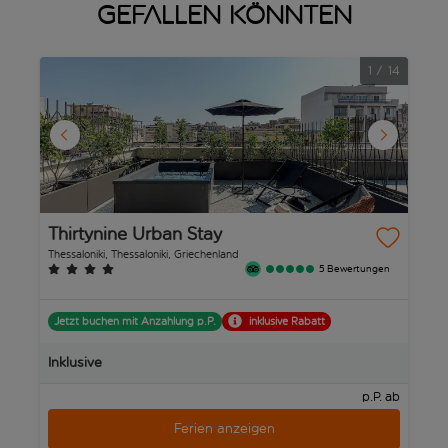
gefallen könnten
1
/
14
Thirtynine Urban Stay
I
T
Thessaloniki, Thessaloniki, Griechenland
Th
5 Bewertungen
Jetzt buchen mit Anzahlung p.P.
inklusive Rabatt
In
Inklusive
p.P. ab
Ferien anzeigen