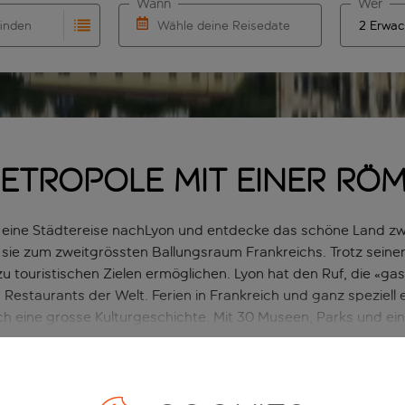
Wann
Wer
finden
Wähle deine Reisedaten
vollständigung. Wenn für den Herkunftsflughafen automatisch
 Eingabe für die automatische Vervollständigung. Wenn für de
W&auml;hle ein Ab- und R&uuml;ckflugdatu
Metropole mit einer röm
iell eine Städtereise nachLyon und entdecke das schöne Land
sie zum zweitgrössten Ballungsraum Frankreichs. Trotz seine
 touristischen Zielen ermöglichen. Lyon hat den Ruf, die «g
estaurants der Welt. Ferien in Frankreich und ganz speziell 
h eine grosse Kulturgeschichte. Mit 30 Museen, Parks und e