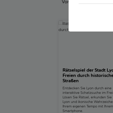
Von vorrangigem Zugang z
Ak
Rätselspiel der Stadt Lyon im
Rätselspiel der Stadt L
Freien durch historisch
Straßen
Entdecken Sie Lyon durch eine
interaktive Schatzsuche im Frei
Lösen Sie Rätsel, erkunden Sie
Lyon und ikonische Wahrzeiche
Ihrem eigenen Tempo mit Ihre
Smartphone.