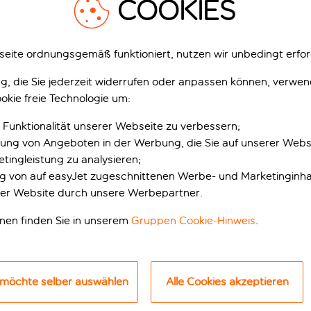
COOKIES
Die besten Dinge, die man tun kann
Strände
eite ordnungsgemäß funktioniert, nutzen wir unbedingt erfor
gung, die Sie jederzeit widerrufen oder anpassen können, verwe
ch für
Ferienangebote
okie freie Technologie um:
Lyon ist eine Modehoch
 Funktionalität unserer Webseite zu verbessern;
Möglichkeiten zum Sh
erung von Angeboten in der Werbung, die Sie auf unserer Webs
der Liste steht das
viele Antiquitätenhändl
tingleistung zu analysieren;
sten Museen
ung von auf easyJet zugeschnittenen Werbe- und Marketinginha
er Website durch unsere Werbepartner.
onen finden Sie in unserem
Gruppen Cookie-Hinweis
.
NDE TOUREN UND AKTI
 möchte selber auswählen
Alle Cookies akzeptieren