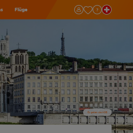
as
Flüge
Es gelten die AGB