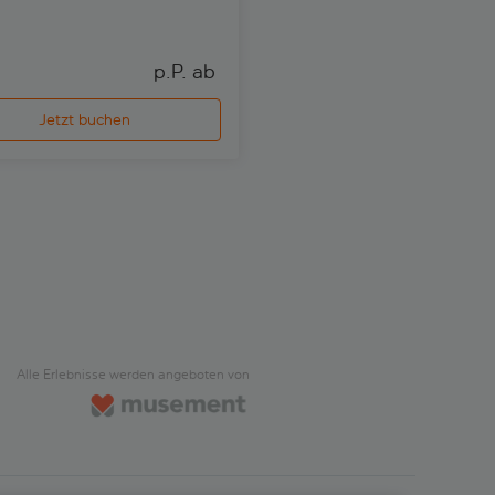
Selbstführung!
p.P. ab 
p
Jetzt buchen
Jetzt buchen
Alle Erlebnisse werden angeboten von