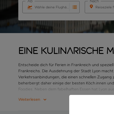
Ab
Nach
Wähle deine Flughäfen
Reiseziele 
Beginne mit der Eingabe für die automatische Ver
Beginne mit der
Eine kulinarische 
Entscheide dich für Ferien in Frankreich und spez
Frankreichs. Die Ausdehnung der Stadt Lyon macht 
Verkehrsanbindungen, die einen schnellen Zugang zu
beherbergt daher einige der besten Köch:innen und R
Foodies. Neben dem fabelhaften Essen hat Lyon auc
dass Ferien in Lyon so beliebt sind.
Weiterlesen