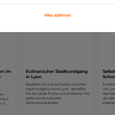
u Attraktionen bis hin zu Tagesausflügen zu historische
tivitäten, die du in Lyon unbedingt gemacht haben mu
Alles ablehnen
 Freien durch historische Straßen
Kulinarischer Stadtrundgang in Lyon
Selbstgef
yon im
Kulinarischer Stadtrundgang
Selbs
e
in Lyon
Schni
Begeben Sie sich auf einen reizvollen
Entdeck
Stadtrundgang durch Lyon, genießen
von Lyo
Sie die lokale Küche und entdecken Sie
digital
en.
bedeutende kulturelle
die Seh
 Vieux
Sehenswürdigkeiten.
eigene
n in
m