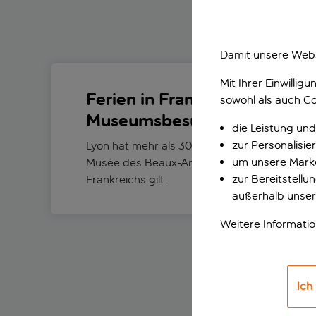
Damit unsere Webs
Mit Ihrer Einwilli
Ferien in Frankreich bieten si
sowohl als auch Co
Museumsbesuche an
die Leistung und
zur Personalisi
Lyon hat mehr als 30 Museen. Ganz oben auf 
um unsere Marke
Musée des Beaux-Arts, das als eines der be
zur Bereitstell
Frankreichs gilt.
außerhalb unser
Weitere Informati
SPANNE
Ich