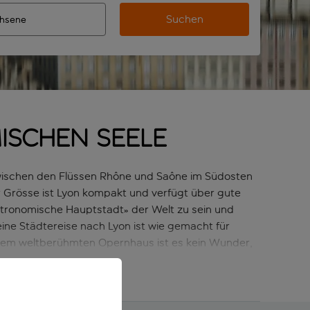
Suchen
 vervollständigte Ergebnisse verfügbar sind, verwende die Ta
n Zielflughafen automatisch vervollständigte Ergebnisse verf
m aus.
ischen Seele
 zwischen den Flüssen Rhône und Saône im Südosten
r Grösse ist Lyon kompakt und verfügt über gute
astronomische Hauptstadt» der Welt zu sein und
eine Städtereise nach Lyon ist wie gemacht für
inem weltberühmten Opernhaus ist es kein Wunder,