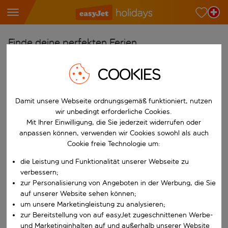
Finde deine perfekten Ferien
Ab
COOKIES
Wähle deine Flughäfen
Beginne mit der Eingabe für die automatische Vervollständigung. W
Nach
Damit unsere Webseite ordnungsgemäß funktioniert, nutzen
wir unbedingt erforderliche Cookies.
Reiseziele finden
Mit Ihrer Einwilligung, die Sie jederzeit widerrufen oder
Beginne mit der Eingabe für die automatische Vervollständigung. W
anpassen können, verwenden wir Cookies sowohl als auch
Wann
Cookie freie Technologie um:
Wähle deine Reisedaten
die Leistung und Funktionalität unserer Webseite zu
W&auml;hle ein Ab- und R&uuml;ckflugdatum aus.
Wer
verbessern;
zur Personalisierung von Angeboten in der Werbung, die Sie
auf unserer Website sehen können;
um unsere Marketingleistung zu analysieren;
zur Bereitstellung von auf easyJet zugeschnittenen Werbe-
Suchen
und Marketinginhalten auf und außerhalb unserer Website