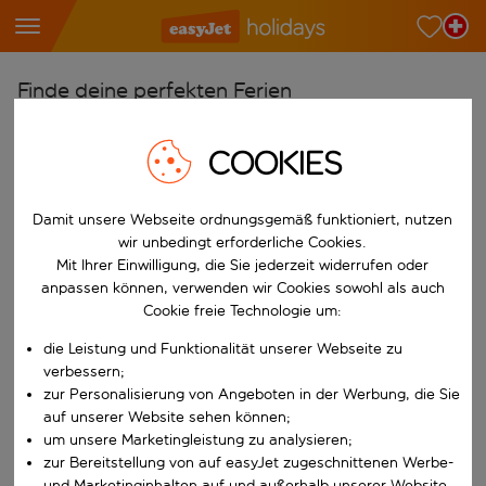
Finde deine perfekten Ferien
Ab
COOKIES
Wähle deine Flughäfen
Beginne mit der Eingabe für die automatische Vervollständigung. W
Nach
Damit unsere Webseite ordnungsgemäß funktioniert, nutzen
Reiseziele finden
wir unbedingt erforderliche Cookies.
Mit Ihrer Einwilligung, die Sie jederzeit widerrufen oder
Beginne mit der Eingabe für die automatische Vervollständigung. W
anpassen können, verwenden wir Cookies sowohl als auch
Wann
Cookie freie Technologie um:
Wähle deine Reisedaten
die Leistung und Funktionalität unserer Webseite zu
W&auml;hle ein Ab- und R&uuml;ckflugdatum aus.
Wer
verbessern;
zur Personalisierung von Angeboten in der Werbung, die Sie
auf unserer Website sehen können;
um unsere Marketingleistung zu analysieren;
Suchen
zur Bereitstellung von auf easyJet zugeschnittenen Werbe-
und Marketinginhalten auf und außerhalb unserer Website