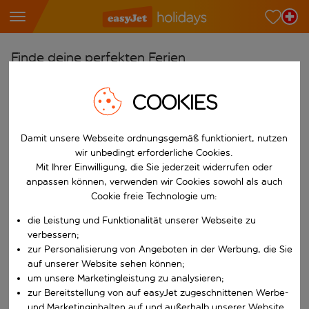
Finde deine perfekten Ferien
Ab
COOKIES
Wähle deine Flughäfen
Beginne mit der Eingabe für die automatische Vervollständigung. W
Nach
Damit unsere Webseite ordnungsgemäß funktioniert, nutzen
wir unbedingt erforderliche Cookies.
Reiseziele finden
Mit Ihrer Einwilligung, die Sie jederzeit widerrufen oder
Beginne mit der Eingabe für die automatische Vervollständigung. W
anpassen können, verwenden wir Cookies sowohl als auch
Wann
Cookie freie Technologie um:
Wähle deine Reisedaten
die Leistung und Funktionalität unserer Webseite zu
W&auml;hle ein Ab- und R&uuml;ckflugdatum aus.
Wer
verbessern;
zur Personalisierung von Angeboten in der Werbung, die Sie
auf unserer Website sehen können;
um unsere Marketingleistung zu analysieren;
zur Bereitstellung von auf easyJet zugeschnittenen Werbe-
Suchen
und Marketinginhalten auf und außerhalb unserer Website