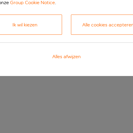
 onze
Group Cookie Notice
.
Ik wil kiezen
Alle cookies acceptere
Alles afwijzen