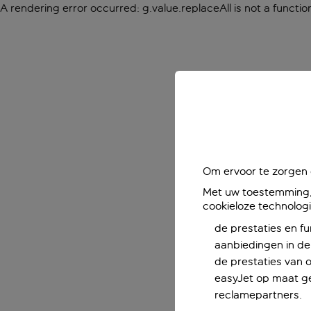
A rendering error occurred:
g.value.replaceAll is not a functio
Om ervoor te zorgen d
Met uw toestemming, 
cookieloze technolog
de prestaties en fu
aanbiedingen in de 
de prestaties van 
easyJet op maat ge
reclamepartners.