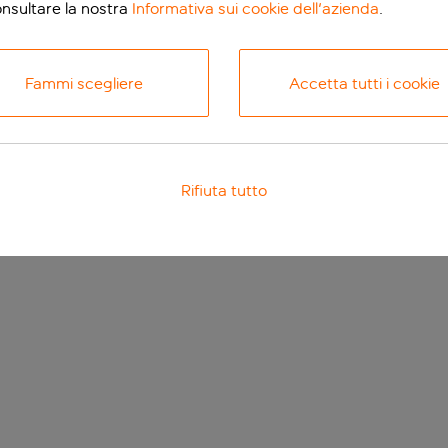
onsultare la nostra
Informativa sui cookie dell'azienda
.
Fammi scegliere
Accetta tutti i cookie
Rifiuta tutto