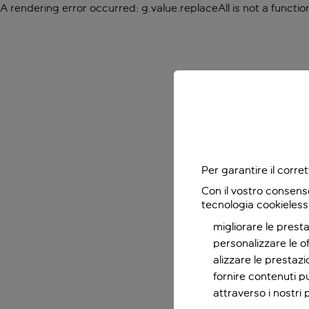
A rendering error occurred:
g.value.replaceAll is not a functio
Per garantire il corr
Con il vostro consens
tecnologia cookieless
migliorare le presta
personalizzare le o
alizzare le prestaz
fornire contenuti pu
attraverso i nostri 