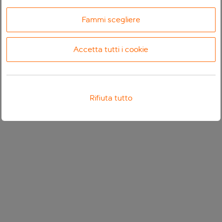
Fammi scegliere
Accetta tutti i cookie
Rifiuta tutto