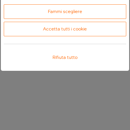
Fammi scegliere
Accetta tutti i cookie
Rifiuta tutto