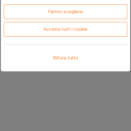
Fammi scegliere
Accetta tutti i cookie
Rifiuta tutto