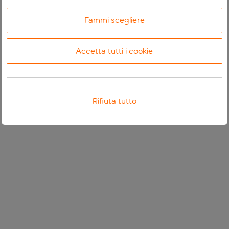
Fammi scegliere
Accetta tutti i cookie
Rifiuta tutto