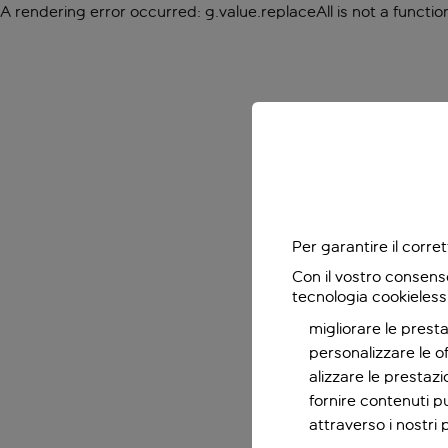
A rendering error occurred:
g.value.replaceAll is not a functio
Per garantire il corr
Con il vostro consens
tecnologia cookieless
migliorare le presta
personalizzare le o
alizzare le prestaz
fornire contenuti pu
attraverso i nostri 