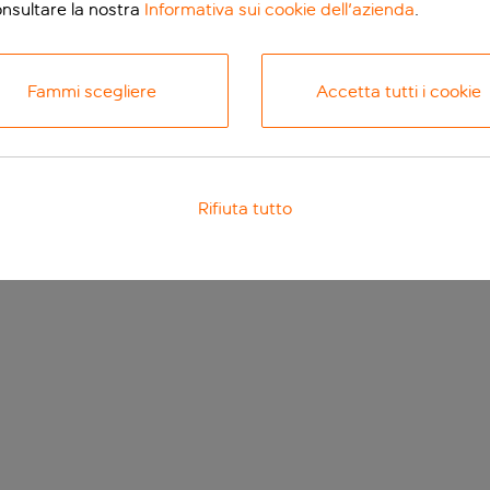
onsultare la nostra
Informativa sui cookie dell'azienda
.
Fammi scegliere
Accetta tutti i cookie
Rifiuta tutto