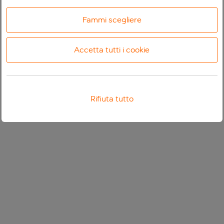
Fammi scegliere
Accetta tutti i cookie
Rifiuta tutto