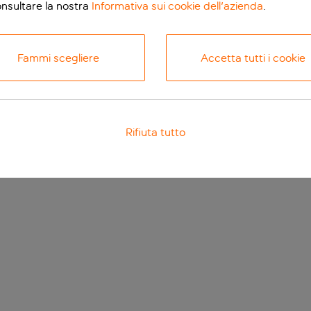
onsultare la nostra
Informativa sui cookie dell'azienda
.
Fammi scegliere
Accetta tutti i cookie
Rifiuta tutto