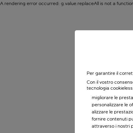
A rendering error occurred:
g.value.replaceAll is not a functio
Per garantire il corr
Con il vostro consens
tecnologia cookieless
migliorare le presta
personalizzare le o
alizzare le prestaz
fornire contenuti pu
attraverso i nostri 