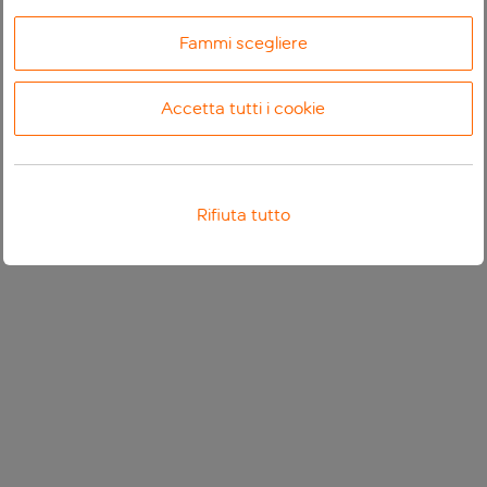
Fammi scegliere
Accetta tutti i cookie
Rifiuta tutto