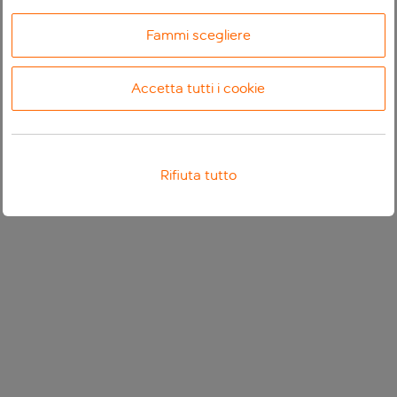
Fammi scegliere
Accetta tutti i cookie
Rifiuta tutto