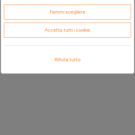
Fammi scegliere
Accetta tutti i cookie
Rifiuta tutto