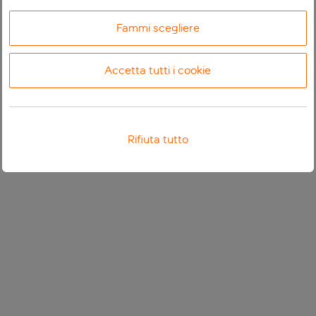
Fammi scegliere
Accetta tutti i cookie
Rifiuta tutto