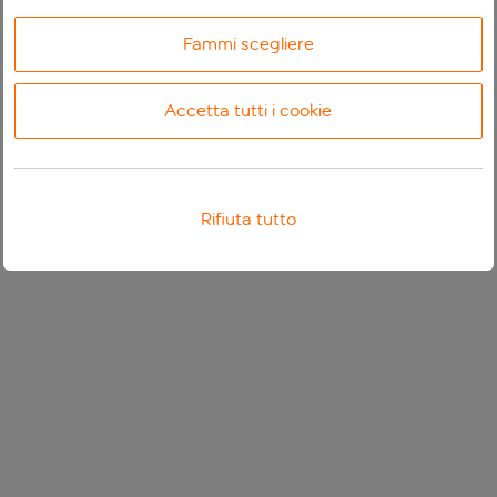
Fammi scegliere
Accetta tutti i cookie
Rifiuta tutto