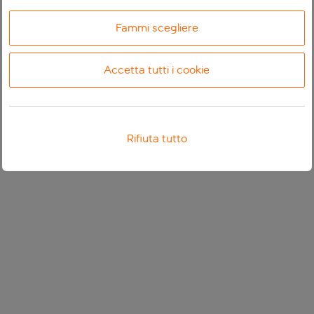
Fammi scegliere
Accetta tutti i cookie
Rifiuta tutto