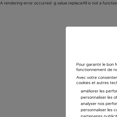
A rendering error occurred:
g.value.replaceAll is not a functio
Pour garantir le bon 
fonctionnement de no
Avec votre consentem
cookies et autres tec
améliorer les perfo
personnaliser les o
analyser nos perf
personnaliser les co
partenaires publicit