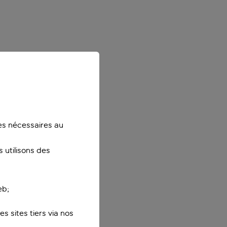
ies nécessaires au
 utilisons des
eb;
s sites tiers via nos