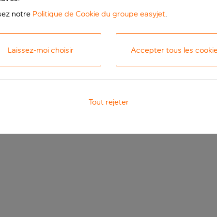
isez notre
Politique de Cookie du groupe easyjet
.
Laissez-moi choisir
Accepter tous les cooki
Tout rejeter