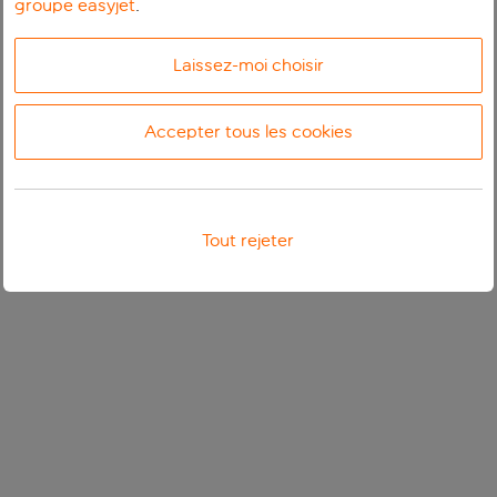
groupe easyjet
.
Laissez-moi choisir
Accepter tous les cookies
Tout rejeter