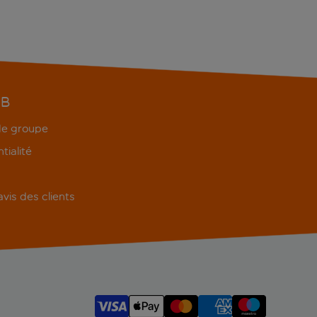
EB
 de groupe
tialité
'avis des clients