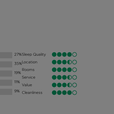
27
%
Sleep Quality
Location
35
%
Rooms
19
%
Service
11
%
Value
9
%
Cleanliness