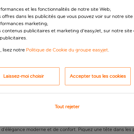
rformances et les fonctionnalités de notre site Web;
s offres dans les publicités que vous pouvez voir sur notre sit
rformances marketing;
 contenus publicitaires et marketing d'easyJet, sur notre site et
ublicitaires.
, lisez notre
Politique de Cookie du groupe easyjet
.
e la ville et les jou
Laissez-moi choisir
Accepter tous les cookies
ral sablonneux de Costa da Caparica, le Crowne Plaza Caparica 
Tout rejeter
toriques de Lisbonne ne sont qu’à 15 minutes en voiture, tand
les palais de conte de fées de Sintra se trouvent à 40 minutes 
e d’élégance moderne et de confort. Piquez une tête dans les p