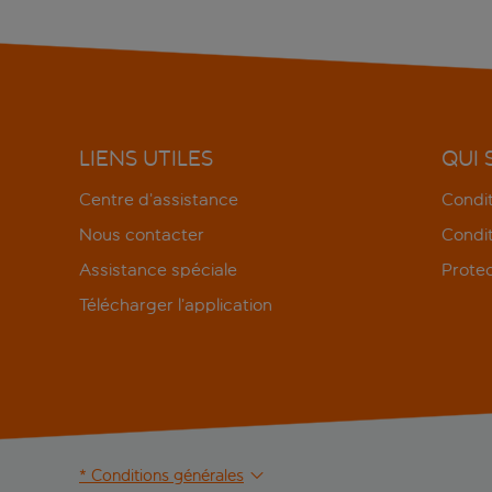
LIENS UTILES
QUI
Centre d’assistance
Condit
Nous contacter
Condit
Assistance spéciale
Protec
Télécharger l’application
* Conditions générales