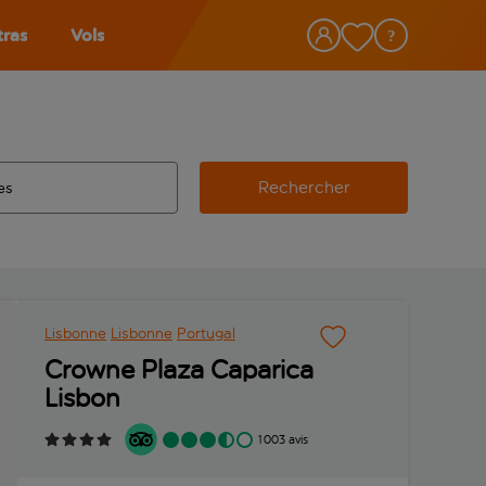
tras
Vols
Rechercher
éroport d’origine, utilisez la touche de tabulation pour les co
 automatique sont disponibles pour l’aéroport de destination, 
e retour.
Lisbonne
Lisbonne
Portugal
Crowne Plaza Caparica
Lisbon
1 003 avis