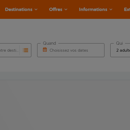
Destinations
Offres
Informations
Ex
Quand
Qui
Choisissez votre destination
Choisissez vos dates
e les résultats de saisie automatique sont disponibles pour l’a
 pour la saisie automatique. Lorsque les résultats de la saisie
Choisissez une date de départ et une date d