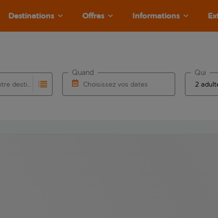
Destinations
Offres
Informations
Ex
Quand
Qui
Choisissez votre destination
Choisissez vos dates
e les résultats de saisie automatique sont disponibles pour l’a
 pour la saisie automatique. Lorsque les résultats de la saisie
Choisissez une date de départ et une date d