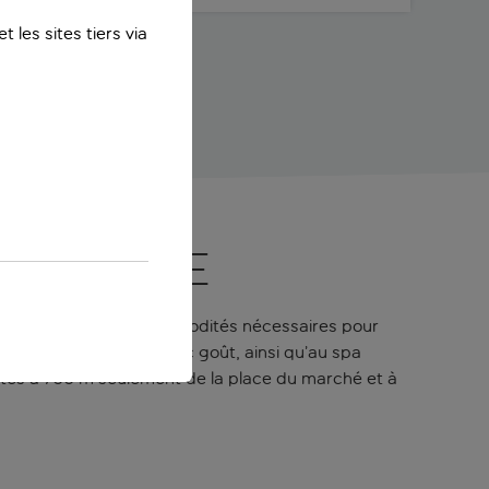
 les sites tiers via
 Cracovie
ment avec toutes les commodités nécessaires pour
 modernes décorées avec goût, ainsi qu’au spa
s êtes à 700 m seulement de la place du marché et à