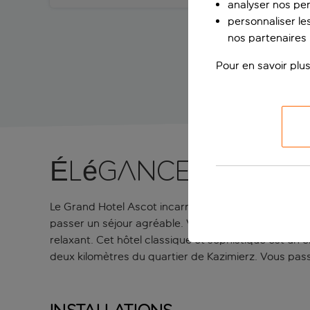
analyser nos pe
personnaliser les
nos partenaires p
Pour en savoir plus
Élégance modern
Le Grand Hotel Ascot incarne parfaitement l’ambianc
passer un séjour agréable. Vous oublierez le rythm
relaxant. Cet hôtel classique et sophistiqué est un 
deux kilomètres du quartier de Kazimierz. Vous pas