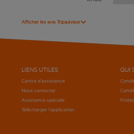
Afficher les avis Tripadvisor
LIENS UTILES
QUI
Centre d’assistance
Condit
Nous contacter
Condit
Assistance spéciale
Protec
Télécharger l’application