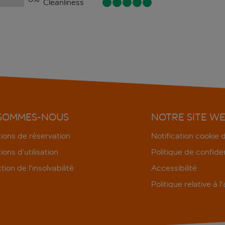
Cleanliness
 SOMMES-NOUS
NOTRE SITE W
ions de réservation
Notification cookie
ions d’utilisation
Politique de confiden
tion de l'insolvabilité
Accessibilité
Politique relative à l