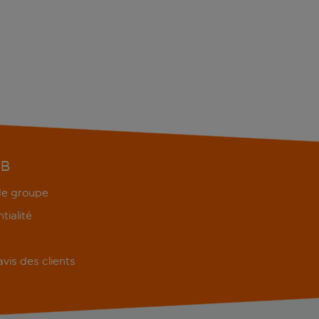
EB
 de groupe
tialité
'avis des clients