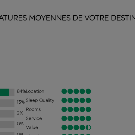
ATURES MOYENNES DE VOTRE
DESTI
84
%
Location
Sleep Quality
13
%
Rooms
2
%
Service
0
%
Value
0
%