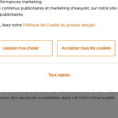
rformances marketing;
 contenus publicitaires et marketing d'easyJet, sur notre site et
ublicitaires.
, lisez notre
Politique de Cookie du groupe easyjet
.
Laissez-moi choisir
Accepter tous les cookies
e dans la splendide
Tout rejeter
e de cette belle ville. L’hôtel vous accueillera chaleureuse
e trépidant de la ville et décompresserez dans des chambres
choix merveilleux pour ceux qui veulent découvrir la ville. Vou
serez des vacances inoubliables dans cet hôtel remarquable.