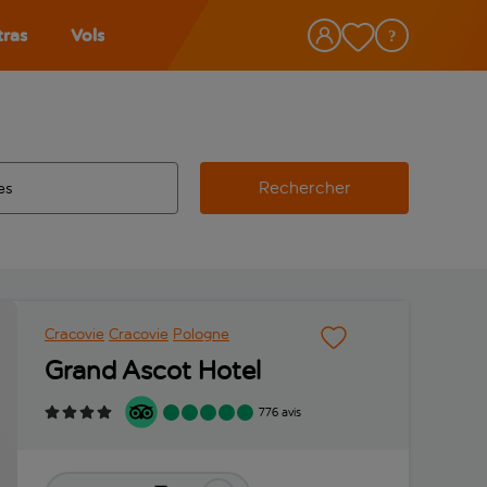
tras
Vols
Rechercher
éroport d’origine, utilisez la touche de tabulation pour les co
 automatique sont disponibles pour l’aéroport de destination, 
e retour.
Cracovie
Cracovie
Pologne
Grand Ascot Hotel
776 avis