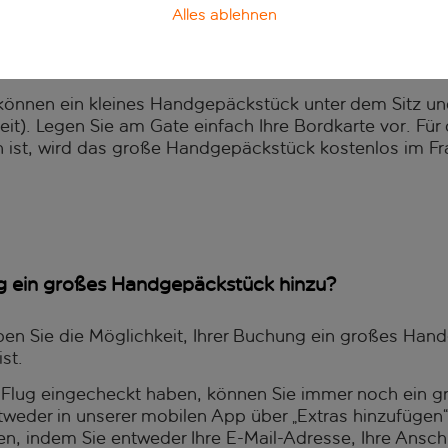
Alles ablehnen
eimenge als Inhaber eines Inclusive Plus-Tarifs?
if können ein kleines Handgepäckstück unter dem Sitz 
it). Legen Sie am Gate einfach Ihre Bordkarte vor. Für 
 ist, wird das große Handgepäckstück kostenlos im Fra
g ein großes Handgepäckstück hinzu?
ben Sie die Möglichkeit, Ihrer Buchung ein großes Ha
st.
en Flug eingecheckt haben, können Sie immer noch ein
weder in unserer mobilen App über „Extras hinzufügen“ 
, indem Sie entweder Ihre E-Mail-Adresse, Ihre Anschri