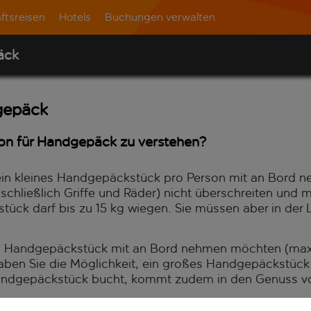
ftsreisen
Hotels
Buchungen verwalten
äck
gepäck
ion für Handgepäck zu verstehen?
 ein kleines Handgepäckstück pro Person mit an Bord n
schließlich Griffe und Räder) nicht überschreiten und 
ück darf bis zu 15 kg wiegen. Sie müssen aber in der L
 Handgepäckstück mit an Bord nehmen möchten (max. 
 haben Sie die Möglichkeit, ein großes Handgepäckstück
Handgepäckstück bucht, kommt zudem in den Genuss v
Kunde mit Inclusive Plus-Tarif können Sie im Rahmen Ihr