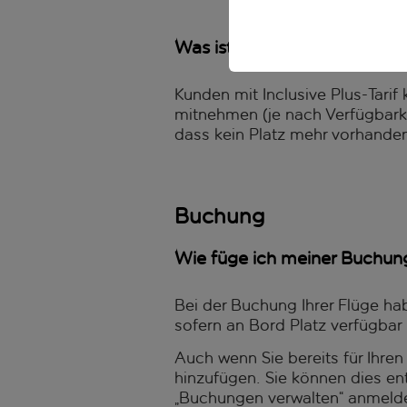
Was ist meine Handgepäck-Fr
Kunden mit Inclusive Plus-Tar
mitnehmen (je nach Verfügbarke
dass kein Platz mehr vorhanden
Buchung
Wie füge ich meiner Buchun
Bei der Buchung Ihrer Flüge ha
sofern an Bord Platz verfügbar i
Auch wenn Sie bereits für Ihr
hinzufügen. Sie können dies ent
„Buchungen verwalten“ anmelden