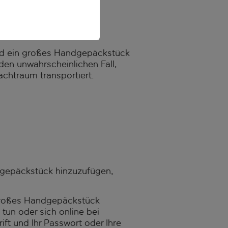
und ein großes Handgepäckstück
den unwahrscheinlichen Fall,
chtraum transportiert.
ndgepäckstück hinzuzufügen,
 großes Handgepäckstück
tun oder sich online bei
ft und Ihr Passwort oder Ihre