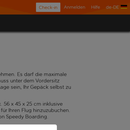
Anmelden
Hilfe
de-DE
Check-in
ehmen. Es darf die maximale
muss unter dem Vordersitz
age sein, Ihr Gepäck selbst zu
56 x 45 x 25 cm inklusive
 für Ihren Flug hinzuzubuchen.
on Speedy Boarding.
er Mitgliedschafts- oder