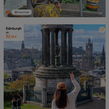
@manrinar
Edinburgh
ab
32,
35 €