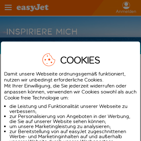
Anmelden
INSPIRIERE MICH
COOKIES
BEGINNE DEINEN URLAUB HIER
Damit unsere Webseite ordnungsgemäß funktioniert,
Ich reise von
Reykjavík – Keflavík
nutzen wir unbedingt erforderliche Cookies.
Mit Ihrer Einwilligung, die Sie jederzeit widerrufen oder
anpassen können, verwenden wir Cookies sowohl als auch
Ich möchte vom
jederzeit
für
einen hinflug
Cookie freie Technologie um:
verreisen
die Leistung und Funktionalität unserer Webseite zu
verbessern;
Mein Budget ist
mir egal
zur Personalisierung von Angeboten in der Werbung,
die Sie auf unserer Website sehen können;
um unsere Marketingleistung zu analysieren;
Ich hätte gerne eine
irgendwelche
Reise
zur Bereitstellung von auf easyJet zugeschnittenen
Werbe- und Marketinginhalten auf und außerhalb