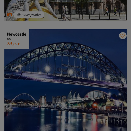
@matty_warby
Newcastle
ab
33,
85 €