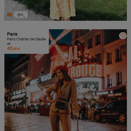
@rk_
Paris
Paris Charles de Gaulle
ab
43,
85 €