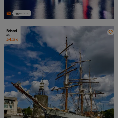
@justefe
Bristol
ab
34,
35 €