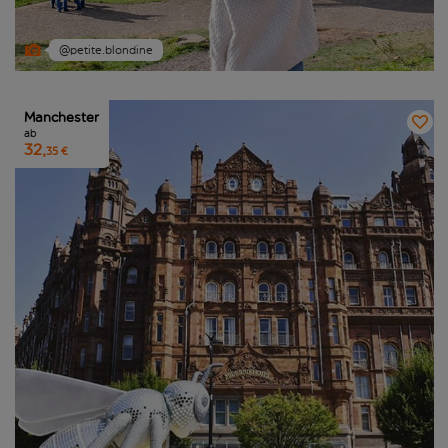
@petite.blondine
Manchester
ab
32,
35 €