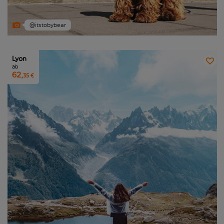
@itstobybear
Lyon
ab
62,
35 €