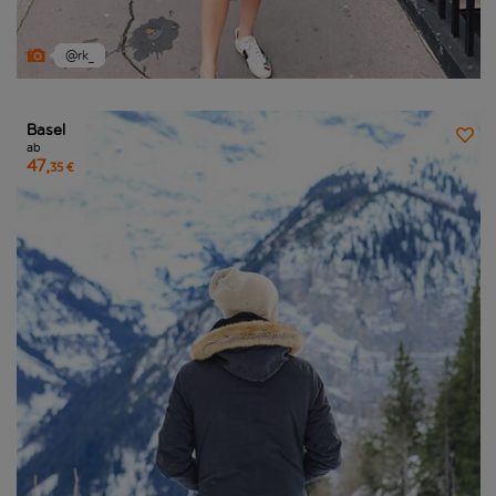
@rk_
Basel
ab
47,
35 €