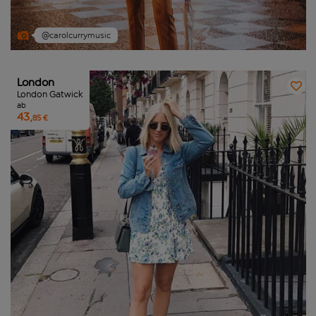
@carolcurrymusic
London
London Gatwick
ab
43,
85 €