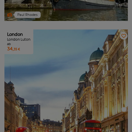
Paul Rhodes
London
London Luton
ab
34,
35 €