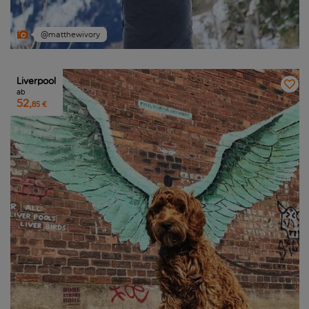
@matthewivory
Liverpool
ab
52,
85 €