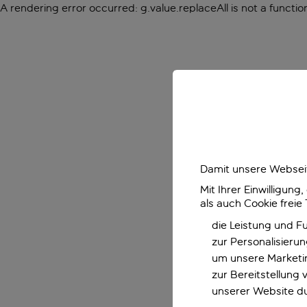
A rendering error occurred:
g.value.replaceAll is not a functio
Damit unsere Webseit
Mit Ihrer Einwilligun
als auch Cookie freie
die Leistung und F
zur Personalisieru
um unsere Marketin
zur Bereitstellung
unserer Website d