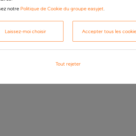
isez notre
Politique de Cookie du groupe easyjet
.
Laissez-moi choisir
Accepter tous les cooki
Tout rejeter