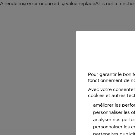
A rendering error occurred:
g.value.replaceAll is not a functio
Pour garantir le bon 
fonctionnement de no
Avec votre consentem
cookies et autres tec
améliorer les perfo
personnaliser les o
analyser nos perf
personnaliser les co
partenaires publicit