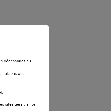
ies nécessaires au
 utilisons des
eb;
s sites tiers via nos