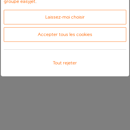
groupe easyjet
.
Laissez-moi choisir
Accepter tous les cookies
Tout rejeter