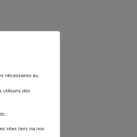
ies nécessaires au
 utilisons des
eb;
s sites tiers via nos