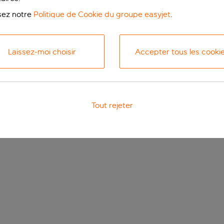
isez notre
Politique de Cookie du groupe easyjet
.
Laissez-moi choisir
Accepter tous les cooki
Tout rejeter