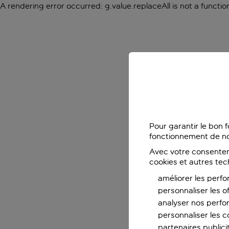
A rendering error occurred:
g.value.replaceAll is not a functio
Pour garantir le bon 
fonctionnement de no
Avec votre consentem
cookies et autres tec
améliorer les perfo
personnaliser les o
analyser nos perf
personnaliser les co
partenaires publicit