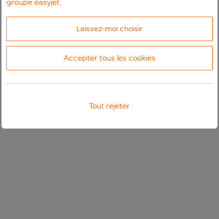
groupe easyjet
.
Laissez-moi choisir
Accepter tous les cookies
Tout rejeter