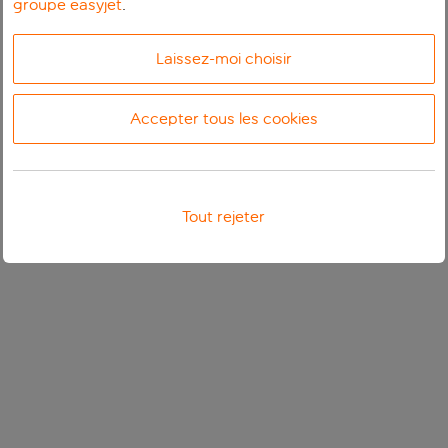
groupe easyjet
.
Laissez-moi choisir
Accepter tous les cookies
Tout rejeter