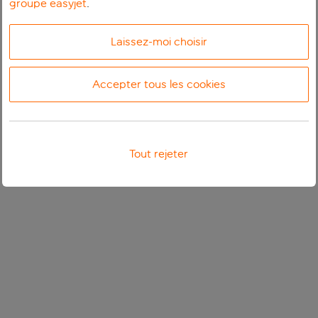
groupe easyjet
.
Laissez-moi choisir
Accepter tous les cookies
Tout rejeter