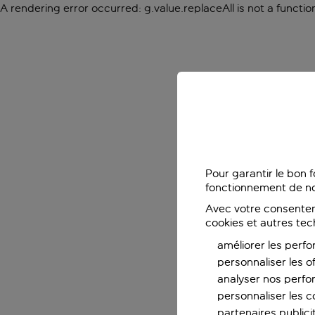
A rendering error occurred:
g.value.replaceAll is not a functio
Pour garantir le bon 
fonctionnement de no
Avec votre consentem
cookies et autres tec
améliorer les perfo
personnaliser les o
analyser nos perf
personnaliser les co
partenaires publicit