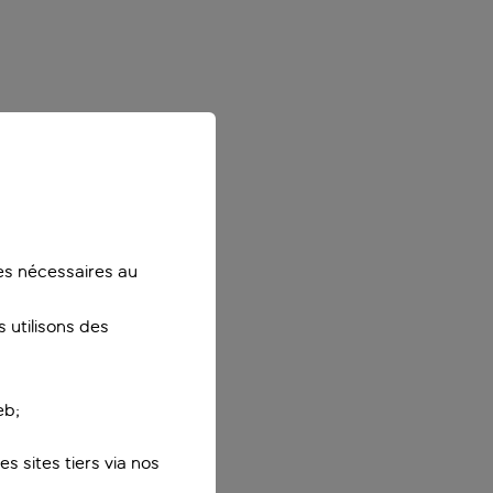
ies nécessaires au
 utilisons des
eb;
s sites tiers via nos