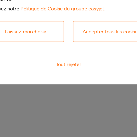
isez notre
Politique de Cookie du groupe easyjet
.
Laissez-moi choisir
Accepter tous les cooki
Tout rejeter