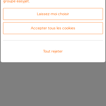
groupe easyjet
.
Laissez-moi choisir
Accepter tous les cookies
Tout rejeter