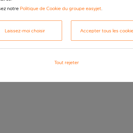
isez notre
Politique de Cookie du groupe easyjet
.
Laissez-moi choisir
Accepter tous les cooki
Tout rejeter