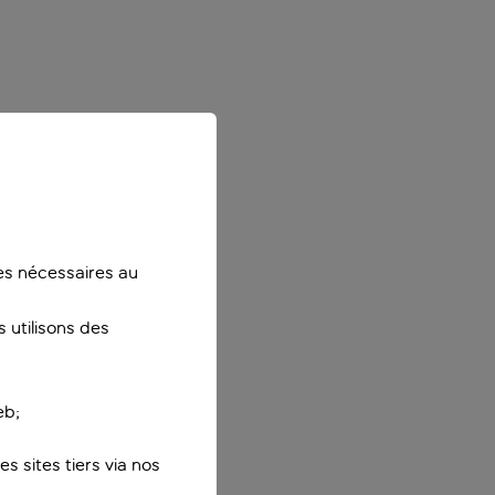
ies nécessaires au
 utilisons des
eb;
s sites tiers via nos