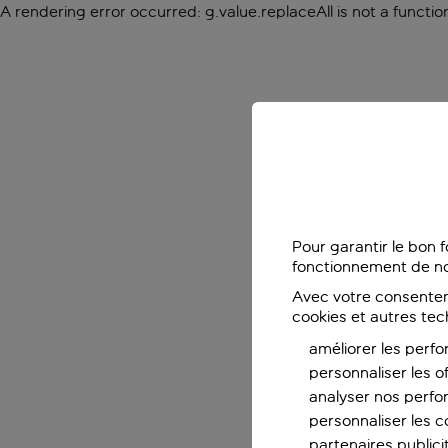
A rendering error occurred:
g.value.replaceAll is not a functio
Pour garantir le bon 
fonctionnement de no
Avec votre consentem
cookies et autres tec
améliorer les perfo
personnaliser les o
analyser nos perf
personnaliser les co
partenaires publicit