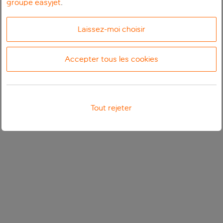
groupe easyjet
.
Laissez-moi choisir
Accepter tous les cookies
Tout rejeter