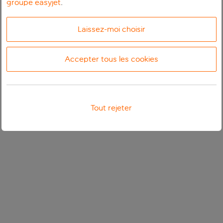
groupe easyjet
.
Laissez-moi choisir
Accepter tous les cookies
Tout rejeter