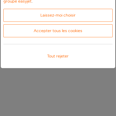
groupe easyjet
.
Laissez-moi choisir
Accepter tous les cookies
Tout rejeter