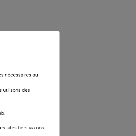
ies nécessaires au
 utilisons des
eb;
s sites tiers via nos